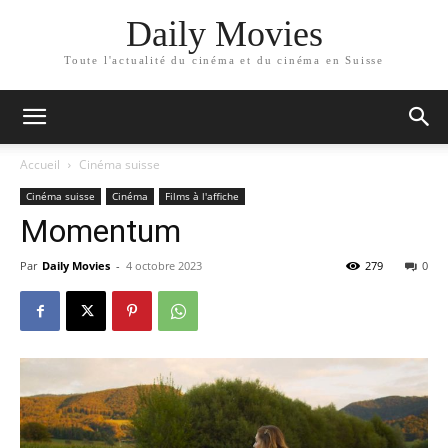
Daily Movies
Toute l'actualité du cinéma et du cinéma en Suisse
Accueil
Cinéma suisse
Cinéma suisse
Cinéma
Films à l'affiche
Momentum
Par
Daily Movies
-
4 octobre 2023
279
0