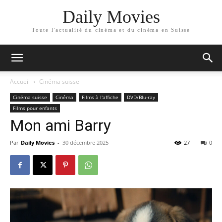
Daily Movies
Toute l'actualité du cinéma et du cinéma en Suisse
Accueil
Cinéma suisse
Cinéma suisse
Cinéma
Films à l'affiche
DVD/Blu-ray
Films pour enfants
Mon ami Barry
Par
Daily Movies
-
30 décembre 2025
27
0