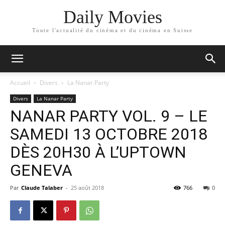
Daily Movies
Toute l'actualité du cinéma et du cinéma en Suisse
Accueil
Divers
La Nanar Party
Divers
La Nanar Party
NANAR PARTY VOL. 9 – LE
SAMEDI 13 OCTOBRE 2018
DÈS 20H30 À L’UPTOWN
GENEVA
Par
Claude Talaber
-
25 août 2018
766
0