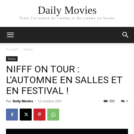
Daily Movies
Toute l'actualité du cinéma et du cinéma en Suisse
Accueil
News
News
NIFFF ON TOUR :
L’AUTOMNE EN SALLES ET
EN FESTIVAL !
Par
Daily Movies
-
12 octobre 2021
593
0