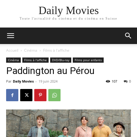
Daily Movies
Toute l'actualité du cinéma et du cinéma en Suisse
Accueil
Cinéma
Films à l'affiche
Cinéma
Films à l'affiche
DVD/Blu-ray
Films pour enfants
Paddington au Pérou
Par
Daily Movies
-
19 juin 2024
107
0