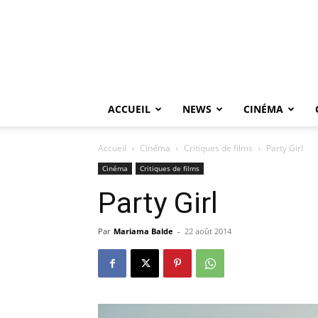
ACCUEIL
NEWS
CINÉMA
Accueil
Cinéma
Critiques de films
Party Girl
Cinéma
Critiques de films
Party Girl
Par
Mariama Balde
-
22 août 2014