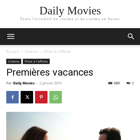
Daily Movies
Toute l'actualité du cinéma et du cinéma en Suisse
Accueil
Cinéma
Films à l'affiche
Cinéma
Films à l'affiche
Premières vacances
Par
Daily Movies
-
2 janvier 2019
689
0