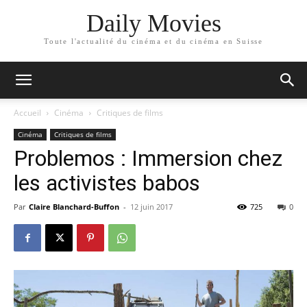
Daily Movies
Toute l'actualité du cinéma et du cinéma en Suisse
Accueil
Cinéma
Critiques de films
Cinéma
Critiques de films
Problemos : Immersion chez
les activistes babos
Par
Claire Blanchard-Buffon
-
12 juin 2017
725
0