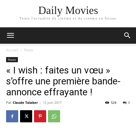
Daily Movies
Toute l'actualité du cinéma et du cinéma en Suisse
Accueil
News
News
« I wish : faites un vœu »
s’offre une première bande-
annonce effrayante !
Par
Claude Talaber
-
12 juin 2017
524
0