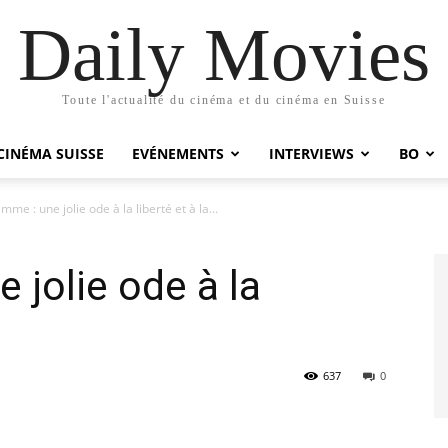
Daily Movies
Toute l'actualité du cinéma et du cinéma en Suisse
CINÉMA SUISSE
EVÉNEMENTS
INTERVIEWS
BO
mme : une jolie ode à la liberté et à la...
 jolie ode à la
637
0