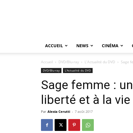
ACCUEIL
NEWS
CINÉMA
Accueil
DVD/Blu-ray
L'Actualité du DVD
Sage fe
DVD/Blu-ray
L'Actualité du DVD
Sage femme : une
liberté et à la vie
Par
Alexia Cerutti
-
7 août 2017