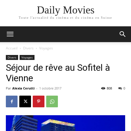
Daily Movies
Toute l'actualité du cinéma et du cinéma en Suisse
Accueil
Divers
Voyages
Divers
Voyages
Séjour de rêve au Sofitel à
Vienne
Par
Alexia Cerutti
-
1 octobre 2017
808
0