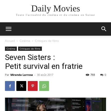
Daily Movies
Toute l'actualité du cinéma et du cinéma en Suisse
Accueil
Cinéma
Critiques de films
Cinéma
Critiques de films
Seven Sisters :
Petit survival en fratrie
Par
Miranda Larrosa
-
30 août 2017
793
0