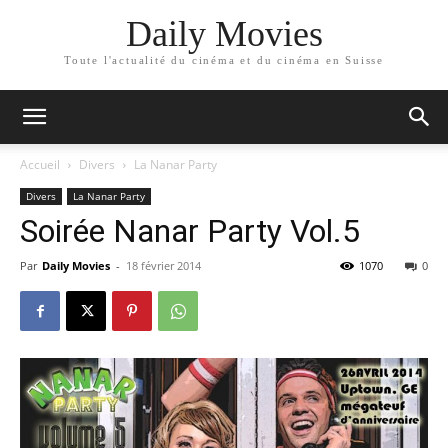
Daily Movies
Toute l'actualité du cinéma et du cinéma en Suisse
Accueil
Divers
La Nanar Party
Divers
La Nanar Party
Soirée Nanar Party Vol.5
Par
Daily Movies
-
18 février 2014
1070
0