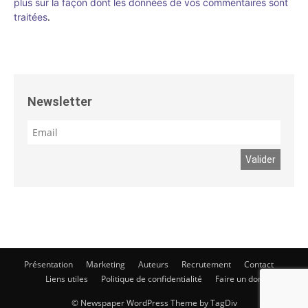
plus sur la façon dont les données de vos commentaires sont
traitées
.
Newsletter
Présentation
Marketing
Auteurs
Recrutement
Contact
Liens utiles
Politique de confidentialité
Faire un don
© Newspaper WordPress Theme by TagDiv