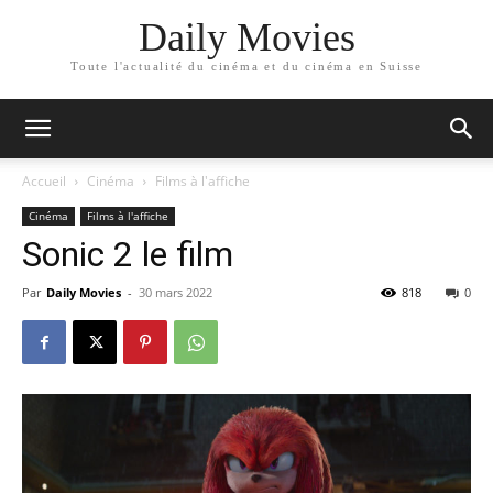
Daily Movies
Toute l'actualité du cinéma et du cinéma en Suisse
Accueil
Cinéma
Films à l'affiche
Cinéma
Films à l'affiche
Sonic 2 le film
Par
Daily Movies
-
30 mars 2022
818
0