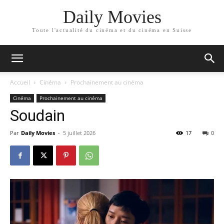
Daily Movies
Toute l'actualité du cinéma et du cinéma en Suisse
Accueil
Cinéma
Prochainement au cinéma
Cinéma
Prochainement au cinéma
Soudain
Par
Daily Movies
-
5 juillet 2026
17
0