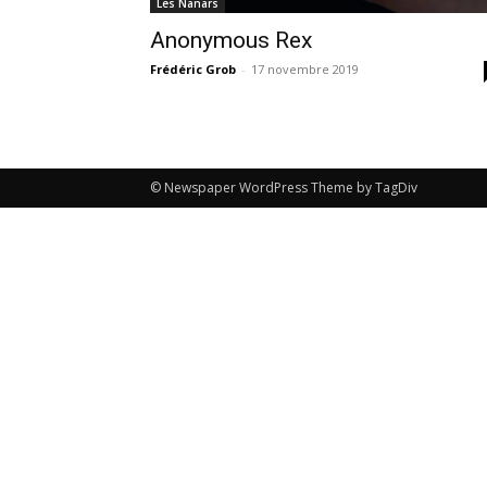
Les Nanars
Anonymous Rex
Frédéric Grob
-
17 novembre 2019
© Newspaper WordPress Theme by TagDiv