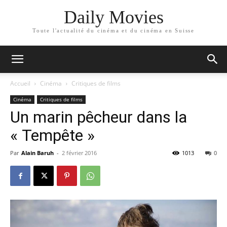
Daily Movies
Toute l'actualité du cinéma et du cinéma en Suisse
Accueil
Cinéma
Critiques de films
Cinéma
Critiques de films
Un marin pêcheur dans la
« Tempête »
Par
Alain Baruh
-
2 février 2016
1013
0