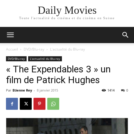
Daily Movies
Toute l'actualité du cinéma et du cinéma en Suisse
Accueil
DVD/Blu-ray
L'actualité du Blu-ray
DVD/Blu-ray
L'actualité du Blu-ray
« The Expendables 3 » un
film de Patrick Hughes
Par
Etienne Rey
-
8 janvier 2015
1414
0