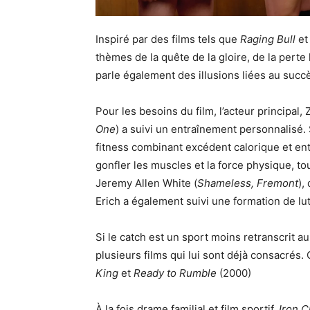
Inspiré par des films tels que
Raging Bull
e
thèmes de la quête de la gloire, de la pert
parle également des illusions liées au succè
Pour les besoins du film, l’acteur principal, 
One
) a suivi un entraînement personnalisé.
fitness combinant excédent calorique et entr
gonfler les muscles et la force physique, t
Jeremy Allen White (
Shameless, Fremont
),
Erich a également suivi une formation de lut
Si le catch est un sport moins retranscrit 
plusieurs films qui lui sont déjà consacrés. 
King
et
Ready to Rumble
(2000)
À la fois drame familial et film sportif,
Iron C