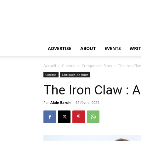
ADVERTISE
ABOUT
EVENTS
WRIT
Accueil
Cinéma
Critiques de films
The Iron Claw
Cinéma
Critiques de films
The Iron Claw : A
Par
Alain Baruh
-
12 février 2024