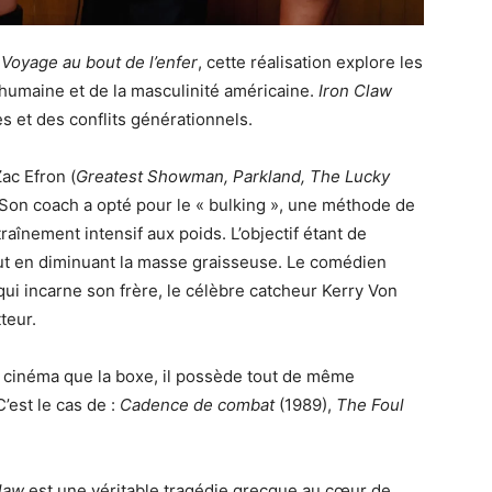
t
Voyage au bout de l’enfer
, cette réalisation explore les
e humaine et de la masculinité américaine.
Iron Claw
s et des conflits générationnels.
Zac Efron (
Greatest Showman, Parkland, The Lucky
 Son coach a opté pour le « bulking », une méthode de
aînement intensif aux poids. L’objectif étant de
out en diminuant la masse graisseuse. Le comédien
 qui incarne son frère, le célèbre catcheur Kerry Von
teur.
au cinéma que la boxe, il possède tout de même
C’est le cas de :
Cadence de combat
(1989),
The Foul
law
est une véritable tragédie grecque au cœur de