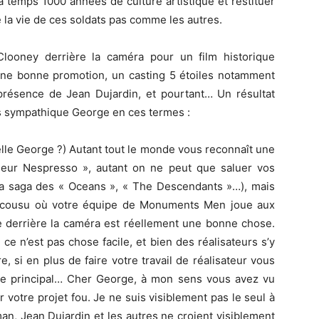
à temps 1000 années de culture artistique et restituer
 la vie de ces soldats pas comme les autres.
Clooney derrière la caméra pour un film historique
Une bonne promotion, un casting 5 étoiles notamment
présence de Jean Dujardin, et pourtant… Un résultat
ès sympathique George en ces termes :
le George ?) Autant tout le monde vous reconnaît une
ieur Nespresso », autant on ne peut que saluer vos
, la saga des « Oceans », « The Descendants »…), mais
décousu où votre équipe de Monuments Men joue aux
ce derrière la caméra est réellement une bonne chose.
ce n’est pas chose facile, et bien des réalisateurs s’y
, si en plus de faire votre travail de réalisateur vous
rôle principal… Cher George, à mon sens vous avez vu
 votre projet fou. Je ne suis visiblement pas le seul à
an, Jean Dujardin et les autres ne croient visiblement