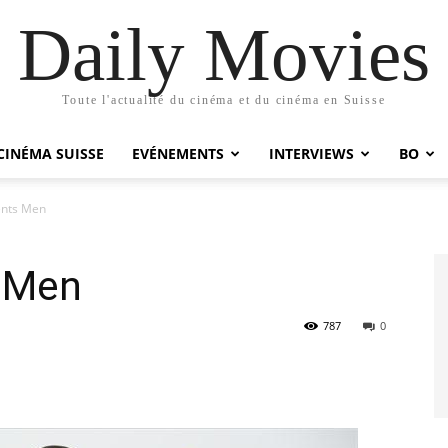
Daily Movies
Toute l'actualité du cinéma et du cinéma en Suisse
CINÉMA SUISSE
EVÉNEMENTS
INTERVIEWS
BO
nts Men
 Men
787
0