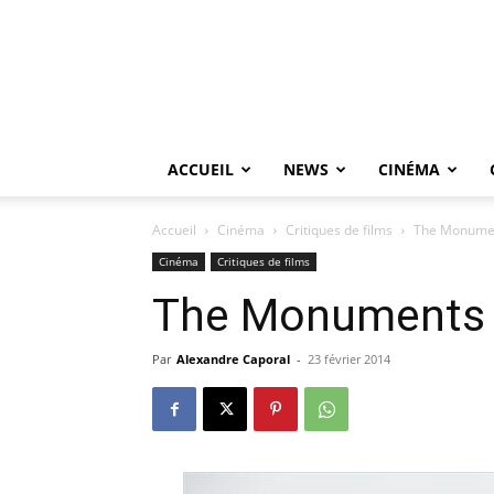
ACCUEIL
NEWS
CINÉMA
Accueil
Cinéma
Critiques de films
The Monume
Cinéma
Critiques de films
The Monuments
Par
Alexandre Caporal
-
23 février 2014