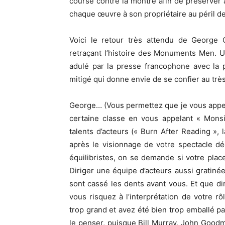
course contre la montre afin de préserver 
chaque œuvre à son propriétaire au péril de
Voici le retour très attendu de George 
retraçant l’histoire des Monuments Men. 
adulé par la presse francophone avec la 
mitigé qui donne envie de se confier au tr
George… (Vous permettez que je vous appel
certaine classe en vous appelant « Mons
talents d’acteurs (« Burn After Reading »
après le visionnage de votre spectacle 
équilibristes, on se demande si votre pla
Diriger une équipe d’acteurs aussi gratinée 
sont cassé les dents avant vous. Et que dire
vous risquez à l’interprétation de votre 
trop grand et avez été bien trop emballé par
le penser, puisque Bill Murray, John Goodm