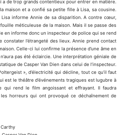
ci a de trop grands contentieux pour entrer en matière.
a maison et a confié sa petite fille à Lisa, sa cousine.
 Lisa informe Annie de sa disparition. A contre cœur,
fouille méticuleuse de la maison. Mais il se passe des
le en informe donc un inspecteur de police qui se rend
e constater l’étrangeté des lieux. Annie prend contact
 maison. Celle-ci lui confirme la présence d’une âme en
n’aura pas été éclaircie. Une interprétation géniale de
 statique de Casper Van Dien dans celui de l’inspecteur.
rgeist », d’électricité qui décline, tout ce qu’il faut
qui est le théâtre d’événements tragiques est lugubre à
qui rend le film angoissant et effrayant. Il faudra
 les horreurs qui ont provoqué ce déchaînement de
 Carthy
z, Casper Van Dien…