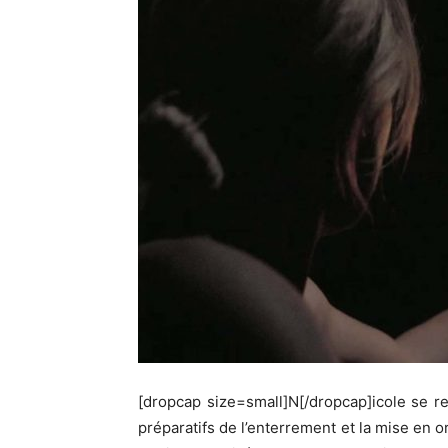
[dropcap size=small]N[/dropcap]icole se 
préparatifs de l’enterrement et la mise en o