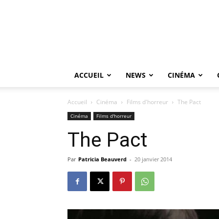
ACCUEIL
NEWS
CINÉMA
Accueil
Cinéma
Films d'horreur
The Pact
Cinéma
Films d'horreur
The Pact
Par
Patricia Beauverd
-
20 janvier 2014