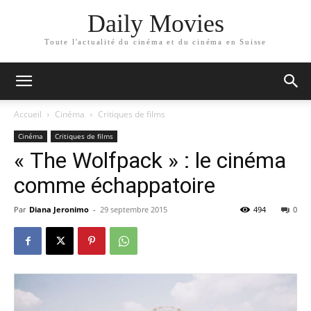
Daily Movies
Toute l'actualité du cinéma et du cinéma en Suisse
Accueil
Cinéma
Critiques de films
Cinéma
Critiques de films
« The Wolfpack » : le cinéma
comme échappatoire
Par
Diana Jeronimo
-
29 septembre 2015
494
0