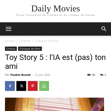
Daily Movies
Toute l'actualité du cinéma et du cinéma en Suisse
Accueil
Cinéma
Critiques de films
Cinéma
Critiques de films
Toy Story 5 : l’IA est (pas) ton
ami
Par
Pauline Brandt
-
21 juin 2026
34
0