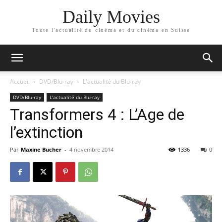
Daily Movies
Toute l'actualité du cinéma et du cinéma en Suisse
Accueil
DVD/Blu-ray
L'actualité du Blu-ray
DVD/Blu-ray
L'actualité du Blu-ray
Transformers 4 : L’Age de
l’extinction
Par
Maxine Bucher
-
4 novembre 2014
1336
0