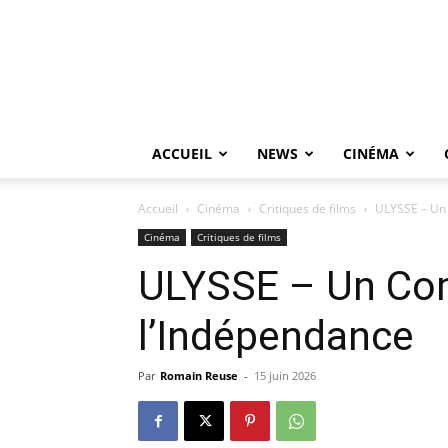
ACCUEIL
NEWS
CINÉMA
Accueil
Cinéma
Critiques de films
ULYSSE – Un
Cinéma
Critiques de films
ULYSSE – Un Co
l’Indépendance
Par
Romain Reuse
-
15 juin 2026