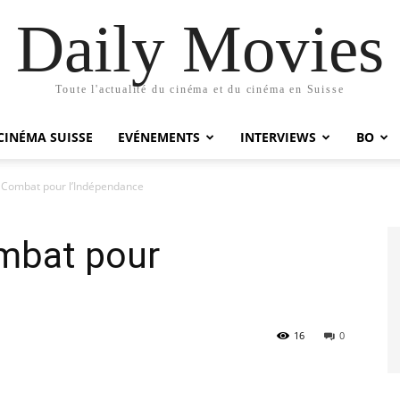
Daily Movies
Toute l'actualité du cinéma et du cinéma en Suisse
CINÉMA SUISSE
EVÉNEMENTS
INTERVIEWS
BO
 Combat pour l’Indépendance
mbat pour
16
0