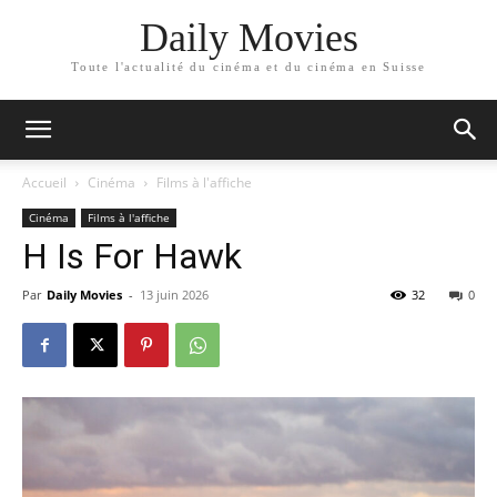
Daily Movies
Toute l'actualité du cinéma et du cinéma en Suisse
Accueil
Cinéma
Films à l'affiche
Cinéma
Films à l'affiche
H Is For Hawk
Par
Daily Movies
-
13 juin 2026
32
0