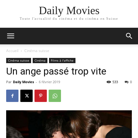
Daily Movies
Toute l'actualité du cinéma et du cinéma en Suisse
Accueil
Cinéma suisse
Cinéma suisse
Cinéma
Films à l'affiche
Un ange passé trop vite
Par
Daily Movies
-
6 février 2019
533
0