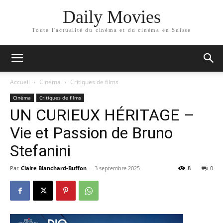
Daily Movies
Toute l'actualité du cinéma et du cinéma en Suisse
Accueil
Cinéma
Critiques de films
Cinéma
Critiques de films
UN CURIEUX HÉRITAGE –
Vie et Passion de Bruno
Stefanini
Par
Claire Blanchard-Buffon
-
3 septembre 2025
8
0