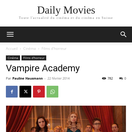
Daily Movies
Toute l'actualité du cinéma et du cinéma en Suisse
Accueil
Cinéma
Films d'horreur
Cinéma
Films d'horreur
Vampire Academy
Par
Pauline Hausmann
-
22 février 2014
782
0