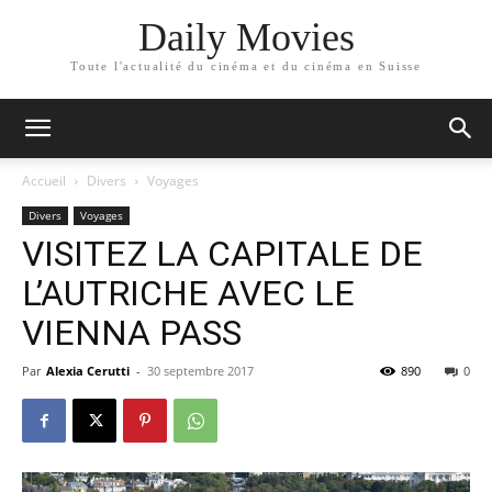
Daily Movies
Toute l'actualité du cinéma et du cinéma en Suisse
Accueil
Divers
Voyages
Divers
Voyages
VISITEZ LA CAPITALE DE
L’AUTRICHE AVEC LE
VIENNA PASS
Par
Alexia Cerutti
-
30 septembre 2017
890
0