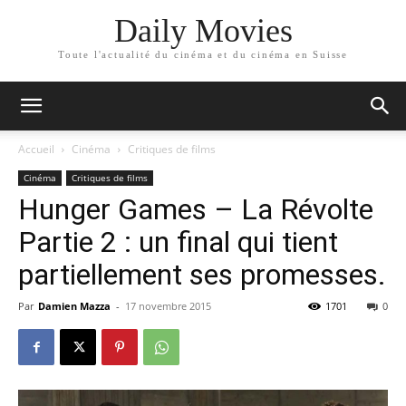
Daily Movies
Toute l'actualité du cinéma et du cinéma en Suisse
Accueil
Cinéma
Critiques de films
Cinéma
Critiques de films
Hunger Games – La Révolte
Partie 2 : un final qui tient
partiellement ses promesses.
Par
Damien Mazza
-
17 novembre 2015
1701
0