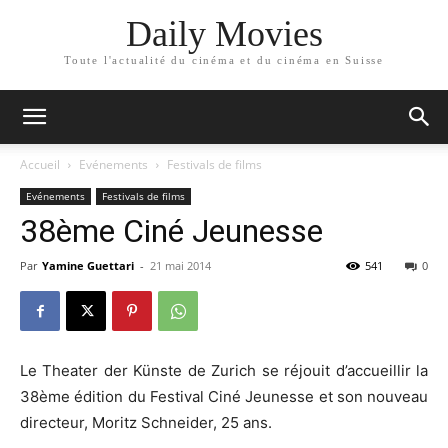
Daily Movies
Toute l'actualité du cinéma et du cinéma en Suisse
Accueil
Evénements
Festivals de films
Evénements
Festivals de films
38ème Ciné Jeunesse
Par
Yamine Guettari
-
21 mai 2014
541
0
Le Theater der Künste de Zurich se réjouit d’accueillir la
38ème édition du Festival Ciné Jeunesse et son nouveau
directeur, Moritz Schneider, 25 ans.