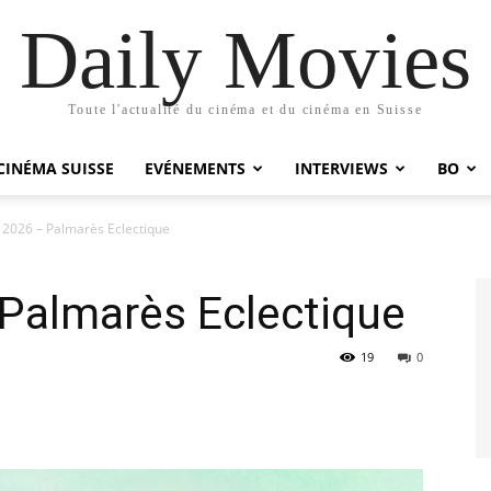
Daily Movies
Toute l'actualité du cinéma et du cinéma en Suisse
CINÉMA SUISSE
EVÉNEMENTS
INTERVIEWS
BO
2026 – Palmarès Eclectique
almarès Eclectique
19
0