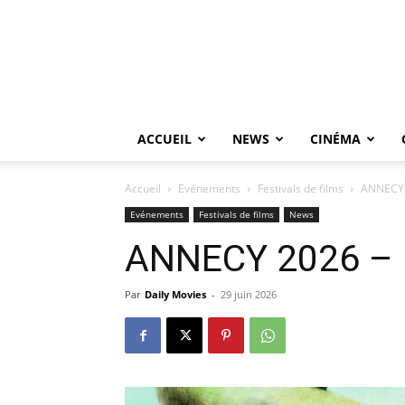
ACCUEIL
NEWS
CINÉMA
Accueil
Evénements
Festivals de films
ANNECY 
Evénements
Festivals de films
News
ANNECY 2026 – P
Par
Daily Movies
-
29 juin 2026