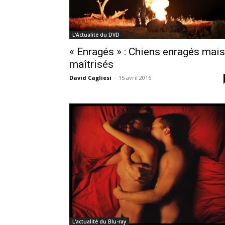
L'Actualité du DVD
« Enragés » : Chiens enragés mais
maîtrisés
David Cagliesi
-
15 avril 2016
L'actualité du Blu-ray