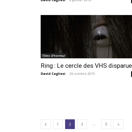
Films d'horreur
Ring : Le cercle des VHS disparu
David Cagliesi
-
26 octobre 2015
...
1
2
3
5