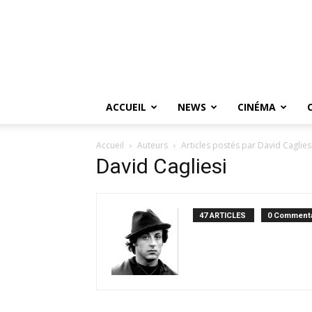
ACCUEIL
NEWS
CINÉMA
Accueil
Auteurs
Articles postés par David Caglies
David Cagliesi
47 ARTICLES
0 Commenta