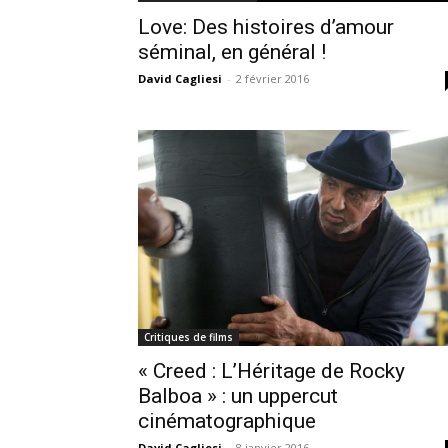
Love: Des histoires d’amour
séminal, en général !
David Cagliesi
-
2 février 2016
Critiques de films
« Creed : L’Héritage de Rocky
Balboa » : un uppercut
cinématographique
David Cagliesi
-
8 janvier 2016