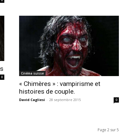
es
Cinéma suisse
0
« Chimères » : vampirisme et
histoires de couple.
David Cagliesi
-
28 septembre 2015
0
Page 2 sur 5