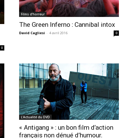
Films d'horreur
The Green Inferno : Cannibal intox
David Cagliesi
-
4 avril 2016
0
0
L'Actualité du DVD
« Antigang » : un bon film d’action
français non dénué d’humour.