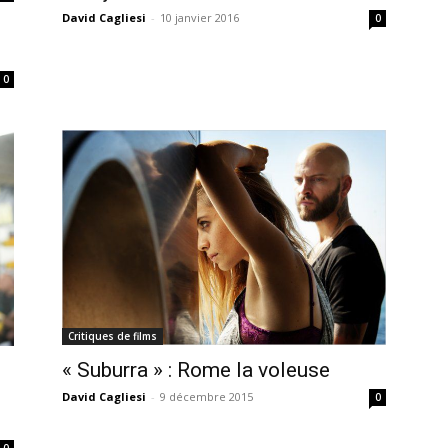
David Cagliesi
-
10 janvier 2016
0
0
Critiques de films
« Suburra » : Rome la voleuse
David Cagliesi
-
9 décembre 2015
0
0