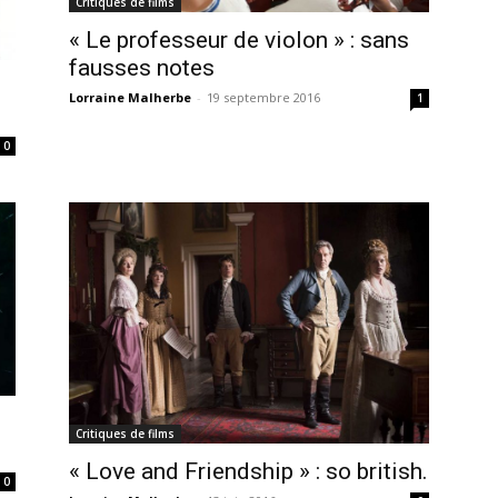
Critiques de films
« Le professeur de violon » : sans
fausses notes
Lorraine Malherbe
-
19 septembre 2016
1
0
Critiques de films
« Love and Friendship » : so british.
0