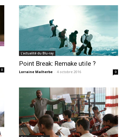
L'actualité du Blu-ray
Point Break: Remake utile ?
0
Lorraine Malherbe
-
4 octobre 2016
0