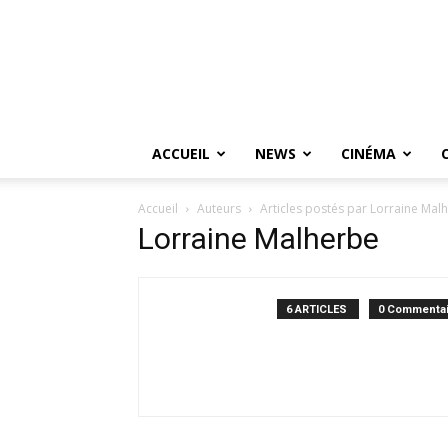
ACCUEIL
NEWS
CINÉMA
Accueil
Auteurs
Articles postés par Lorraine Mal
Lorraine Malherbe
6 ARTICLES
0 Commentai