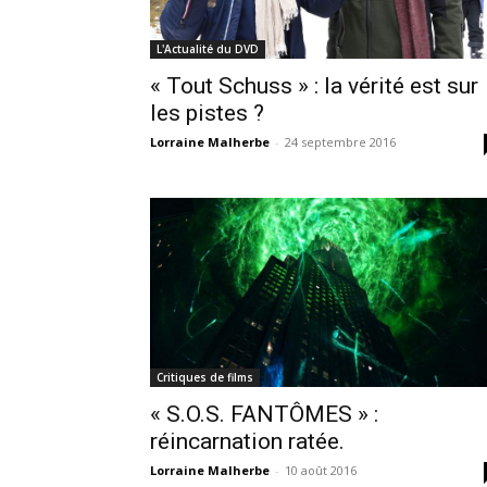
L'Actualité du DVD
« Tout Schuss » : la vérité est sur
les pistes ?
Lorraine Malherbe
-
24 septembre 2016
Critiques de films
« S.O.S. FANTÔMES » :
réincarnation ratée.
Lorraine Malherbe
-
10 août 2016