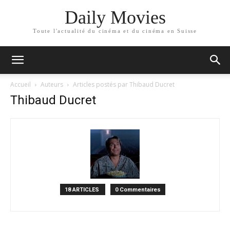
Daily Movies
Toute l'actualité du cinéma et du cinéma en Suisse
Accueil
Auteurs
Articles postés par Thibaud Ducret
Thibaud Ducret
18 ARTICLES
0 Commentaires