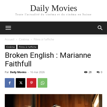
Daily Movies
Toute l'actualité du cinéma et du cinéma en Suisse
Accueil
Cinéma
Films à l'affiche
Cinéma
Films à l'affiche
Broken English : Marianne
Faithfull
Par
Daily Movies
-
16 mai 2026
28
0