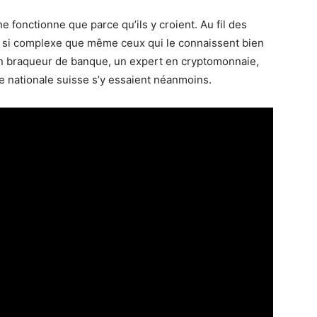
fonc­tionne que parce qu’ils y croient. Au fil des
nu si complexe que même ceux qui le connaissent bien
Un braqueur de banque, un expert en cryp­to­mon­naie,
 natio­nale suisse s’y essaient néanmoins.