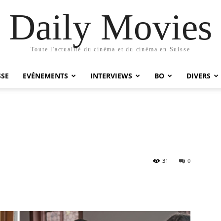
Daily Movies
Toute l'actualité du cinéma et du cinéma en Suisse
SSE
EVÉNEMENTS
INTERVIEWS
BO
DIVERS
31
0