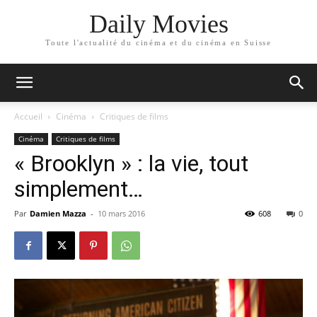
Daily Movies
Toute l'actualité du cinéma et du cinéma en Suisse
Accueil
Cinéma
Critiques de films
Cinéma
Critiques de films
« Brooklyn » : la vie, tout
simplement…
Par
Damien Mazza
-
10 mars 2016
608
0