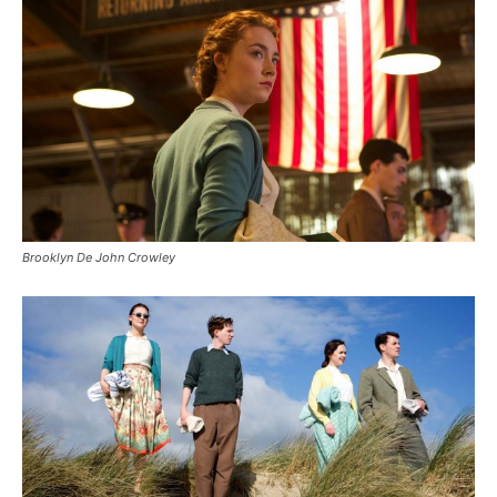
Brooklyn De John Crowley