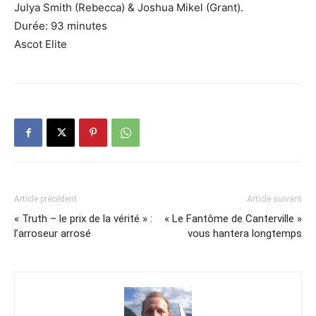
Julya
Smith
(
Rebecca
)
& Joshua Mikel
(Grant)
.
Durée
:
93 minutes
Ascot Elite
Article précédent
Article suivant
« Truth – le prix de la vérité » :
« Le Fantôme de Canterville »
l’arroseur arrosé
vous hantera longtemps