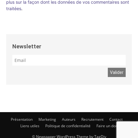
plus sur la façon dont les données de vos commentaires sont
traitées
.
Newsletter
Présentation
Marketing
Auteurs
Recrutement
Contact
Liens utiles
Politique de confidentialité
Faire un don
© Newspaper WordPress Theme by TagDiv