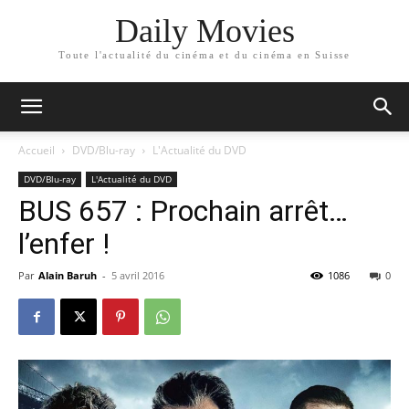
Daily Movies
Toute l'actualité du cinéma et du cinéma en Suisse
Accueil
DVD/Blu-ray
L'Actualité du DVD
DVD/Blu-ray
L'Actualité du DVD
BUS 657 : Prochain arrêt…
l’enfer !
Par
Alain Baruh
-
5 avril 2016
1086
0