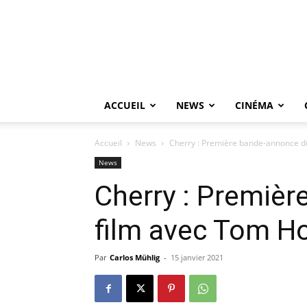
ACCUEIL
NEWS
CINÉMA
Accueil
News
Cherry : Première bande-annonce d
News
Cherry : Premiè
film avec Tom Ho
Par
Carlos Mühlig
-
15 janvier 2021