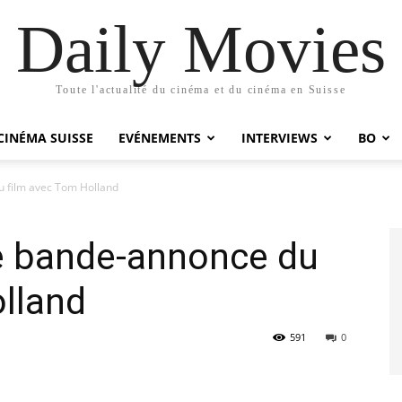
Daily Movies
Toute l'actualité du cinéma et du cinéma en Suisse
CINÉMA SUISSE
EVÉNEMENTS
INTERVIEWS
BO
u film avec Tom Holland
re bande-annonce du
lland
591
0