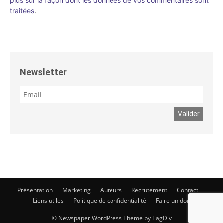
plus sur la façon dont les données de vos commentaires sont
traitées
.
Newsletter
Présentation
Marketing
Auteurs
Recrutement
Contact
Liens utiles
Politique de confidentialité
Faire un don
© Newspaper WordPress Theme by TagDiv