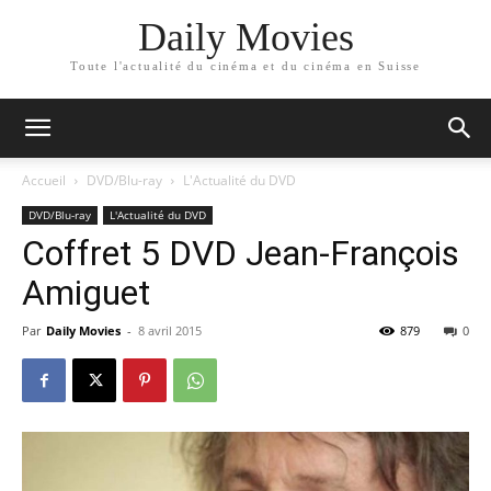
Daily Movies
Toute l'actualité du cinéma et du cinéma en Suisse
Accueil
DVD/Blu-ray
L'Actualité du DVD
DVD/Blu-ray
L'Actualité du DVD
Coffret 5 DVD Jean-François
Amiguet
Par
Daily Movies
-
8 avril 2015
879
0