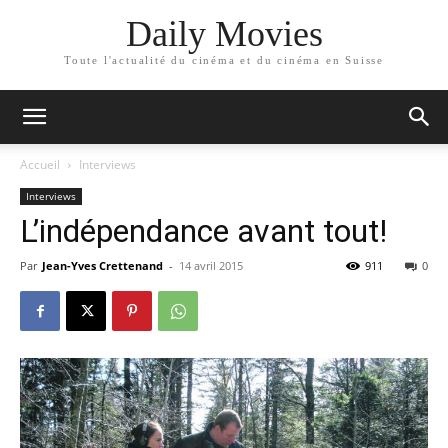
Daily Movies
Toute l'actualité du cinéma et du cinéma en Suisse
Accueil
Interviews
Interviews
L’indépendance avant tout!
Par
Jean-Yves Crettenand
-
14 avril 2015
911
0