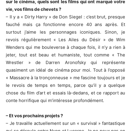
sur le cinéma, quels sont les films qui ont marqué votre
vie, vos films de chevets ?
– Il y a « Dirty Harry » de Don Siegel : c’est brut, presque
fauché mais ça fonctionne encore 40 ans après. Et
surtout j’aime les personnages iconiques. Sinon, je
revois régulièrement « Les Ailes du Désir » de Wim
Wenders qui me bouleverse à chaque fois, il n’y a rien à
jeter, tout est beau et humaniste, tout comme « The
Wrestler » de Darren Aronofsky qui représente
quasiment un idéal de cinéma pour moi. Tout à l’opposé
« Massacre à la tronçonneuse » me fascine toujours et je
le revois de temps en temps, parce qu’il y a quelque
chose du film d’art et essais là-dedans, et ce rapport au
conte horrifique qui m’intéresse profondément.
– Et vos prochains projets ?
– Je travaille actuellement sur un « survival » fantastique
qui se déroule entre Nyon et Lucerne. Je ne peux pas en