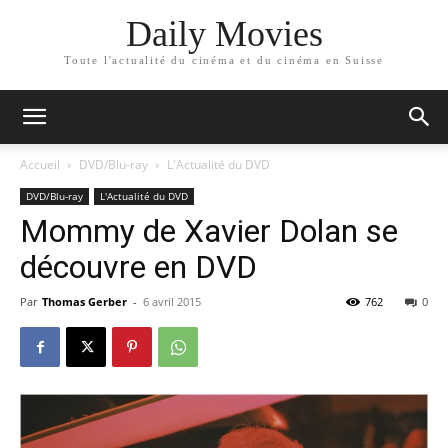
Daily Movies
Toute l'actualité du cinéma et du cinéma en Suisse
Accueil
DVD/Blu-ray
L'Actualité du DVD
DVD/Blu-ray
L'Actualité du DVD
Mommy de Xavier Dolan se
découvre en DVD
Par
Thomas Gerber
-
6 avril 2015
762
0