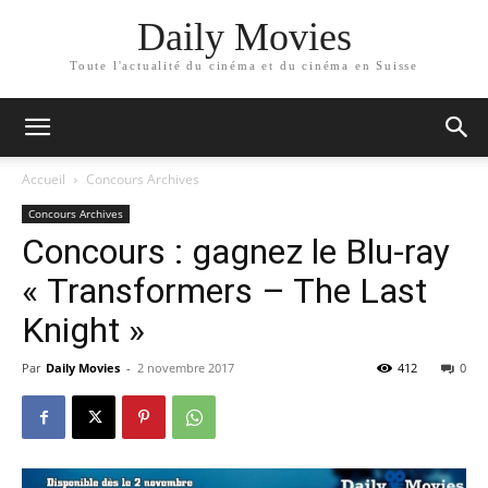
Daily Movies
Toute l'actualité du cinéma et du cinéma en Suisse
Accueil
Concours Archives
Concours Archives
Concours : gagnez le Blu-ray
« Transformers – The Last
Knight »
Par
Daily Movies
-
2 novembre 2017
412
0