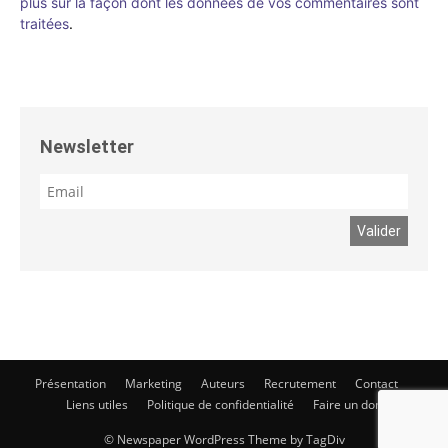
plus sur la façon dont les données de vos commentaires sont
traitées
.
Newsletter
Présentation
Marketing
Auteurs
Recrutement
Contact
Liens utiles
Politique de confidentialité
Faire un don
© Newspaper WordPress Theme by TagDiv