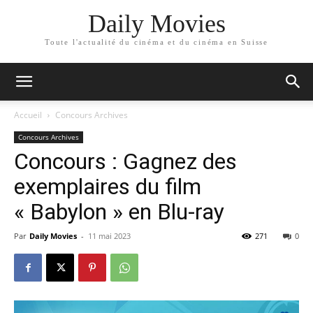
Daily Movies
Toute l'actualité du cinéma et du cinéma en Suisse
Accueil
Concours Archives
Concours Archives
Concours : Gagnez des
exemplaires du film
« Babylon » en Blu-ray
Par
Daily Movies
-
11 mai 2023
271
0