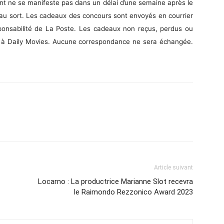
ant ne se manifeste pas dans un délai d’une semaine après le
é au sort. Les cadeaux des concours sont envoyés en courrier
sponsabilité de La Poste. Les cadeaux non reçus, perdus ou
 à Daily Movies. Aucune correspondance ne sera échangée.
Article suivant
Locarno : La productrice Marianne Slot recevra
le Raimondo Rezzonico Award 2023