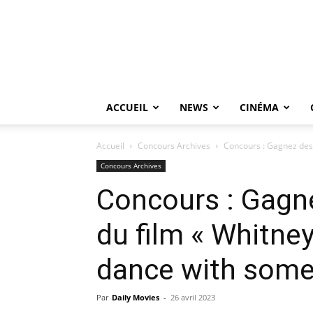
ACCUEIL
NEWS
CINÉMA
Accueil
Concours Archives
Concours : Gagnez des 
Concours Archives
Concours : Gagn
du film « Whitne
dance with some
Par
Daily Movies
-
26 avril 2023