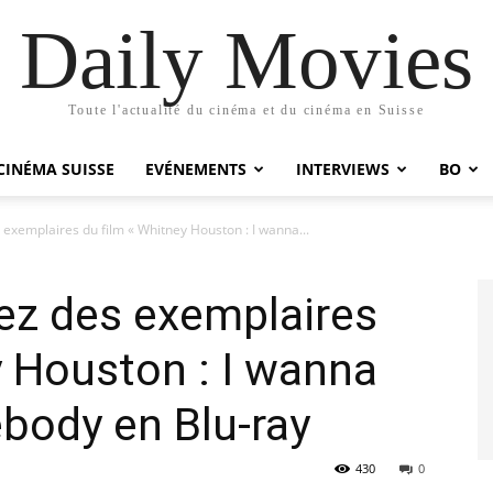
Daily Movies
Toute l'actualité du cinéma et du cinéma en Suisse
CINÉMA SUISSE
EVÉNEMENTS
INTERVIEWS
BO
exemplaires du film « Whitney Houston : I wanna...
ez des exemplaires
y Houston : I wanna
body en Blu-ray
430
0