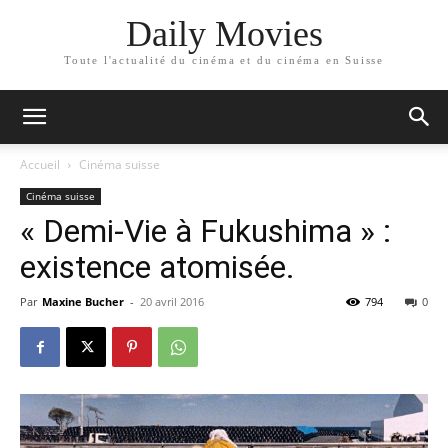
Daily Movies
Toute l'actualité du cinéma et du cinéma en Suisse
Accueil
Cinéma suisse
Cinéma suisse
« Demi-Vie à Fukushima » :
existence atomisée.
Par
Maxine Bucher
-
20 avril 2016
794
0