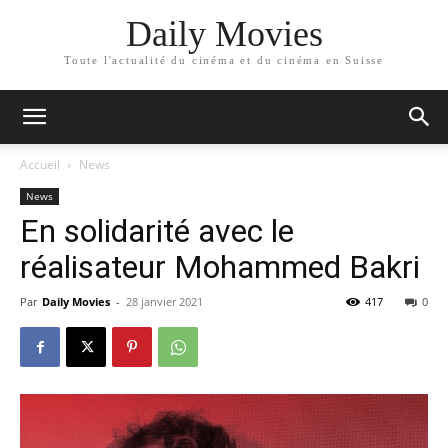
Daily Movies
Toute l'actualité du cinéma et du cinéma en Suisse
Accueil
News
News
En solidarité avec le
réalisateur Mohammed Bakri
Par
Daily Movies
-
28 janvier 2021
417
0