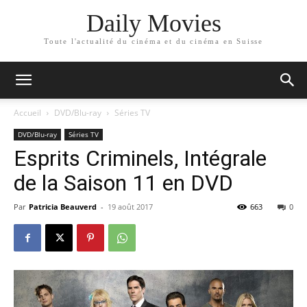
Daily Movies
Toute l'actualité du cinéma et du cinéma en Suisse
Accueil
DVD/Blu-ray
Séries TV
DVD/Blu-ray
Séries TV
Esprits Criminels, Intégrale
de la Saison 11 en DVD
Par
Patricia Beauverd
-
19 août 2017
663
0